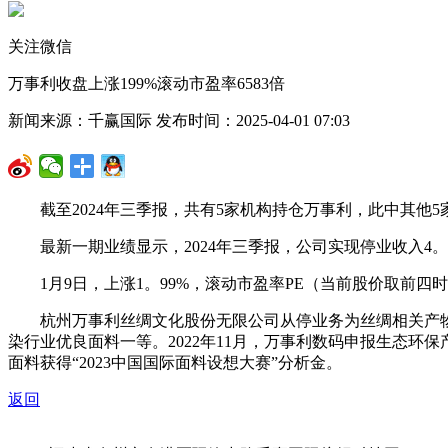
关注微信
万事利收盘上涨199%滚动市盈率6583倍
新闻来源：千赢国际 发布时间：2025-04-01 07:03
截至2024年三季报，共有5家机构持仓万事利，此中其他5家，
最新一期业绩显示，2024年三季报，公司实现停业收入4。91亿元
1月9日，上涨1。99%，滚动市盈率PE（当前股价取前四时
杭州万事利丝绸文化股份无限公司从停业务为丝绸相关产物的研
染行业优良面料一等。2022年11月，万事利数码申报生态环保产
面料获得“2023中国国际面料设想大赛”分析金。
返回