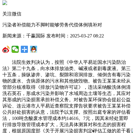
关注微信
污染者补偿能力不脚时能够劳务代偿体例填补对
新闻来源：千赢国际 发布时间：2025-03-27 08:22
法院生效判决认为，按照《中华人平易近国水污染防治
法》第二十九条，向水体排放油类、碱液或者剧毒废液。第三
十五条，操纵渗井、渗坑、裂隙和溶洞排放、倾倒含有毒污染
物的废水、含病原体的污水和其他烧毁物。被告王某某未经从
管部分核准取得《排放污染物许可证》，违法采纳酸洗体例清
洗石英石，形成水污染并影响了水域周边土壤等生态，其应对
其形成的污染损害承担补偿义务。对被告某环保协会提起公益
诉讼、连云港市人平易近查察院支撑告状要求被告王某某补偿
公共好处损害的从意，法院予以支撑。按照出庭专家的评估看
法，100吨含酸废水管理成本约14616。7元，因其未经处置即
行排放导致管理成本扩大，无法具体测算对和生态的损害程
度，根据原国度部《关于开展污染损害判定评估工做的若干看