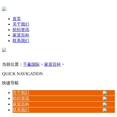
首页
关于我们
纺织资讯
家居百科
联系我们
当前位置：
千赢国际
>
家居百科
>
QUICK NAVIGATION
快捷导航
关于我们
纺织资讯
家居百科
联系我们