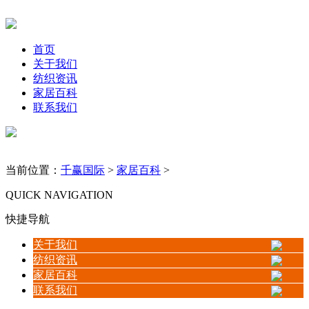
首页
关于我们
纺织资讯
家居百科
联系我们
当前位置：
千赢国际
>
家居百科
>
QUICK NAVIGATION
快捷导航
关于我们
纺织资讯
家居百科
联系我们