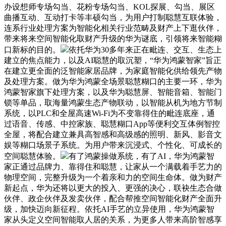
办设想师专场勾当、花粉专场勾当、KOL探展、勾当、展区
曲播互动、互动打卡等丰硕勾当，为用户打制聪慧互联体验，
连系行业处理方案为智能化相关行业范畴及财产上下逛伙伴，
带来将来空间智能化取财产升级的华为谜底，引领将来智能糊
口新标的目的。
依托华为30多年来正在毗连、交互、生态上
建立的焦点能力，以及AI聪慧的取沉塑，“华为鸿蒙智家”旨正
在建立更全面的泛智能家居品牌，为家庭智能化供给领先产物
及处理方案。做为华为鸿蒙全场景聪慧糊口的主要一环，华为
鸿蒙智家旗下处理方案，以及华为聪慧屏、智能音箱、智能门
锁等单品，取海量鸿蒙生态产物联动，以智能从机为地方节制
系统，以PLC和全屋高速Wi-Fi为不变靠得住的毗连底座，通
过语音、传感、中控家族、聪慧糊口App等便利交互体例智控
全屋，将配合建立兼具高智感和高级感的照明、新风、影音文
娱等糊口场景子系统。为用户带来沉浸式、个性化、可成长的
空间聪慧体验。
有了鸿蒙操做系统，有了AI，华为鸿蒙智
家正通过品牌力、靠得住和聪慧，让家从一个满载着手艺力的
物理空间，完整升级为一个着亲和力的空间生命体。做为财产
新起点，华为还将以更大的投入、更强的决心，联袂生态合做
伙伴、政企伙伴及发卖伙伴，配合帮推空间智能化财产全面升
级，加快迈向新征程。依托AI手艺的立异使用，华为鸿蒙智
家从头定义空间智能取人居的关系，为更多人带来高阶智感享