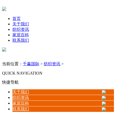
首页
关于我们
纺织资讯
家居百科
联系我们
当前位置：
千赢国际
>
纺织资讯
>
QUICK NAVIGATION
快捷导航
关于我们
纺织资讯
家居百科
联系我们