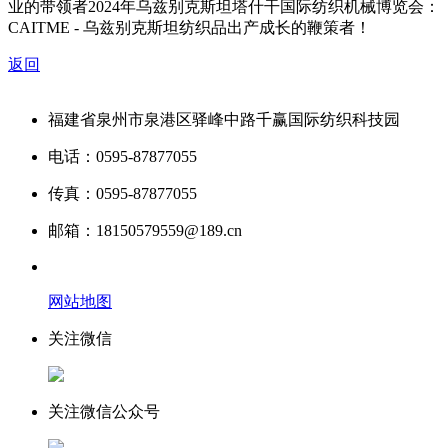
业的带领者2024年乌兹别克斯坦塔什干国际纺织机械博览会：
CAITME - 乌兹别克斯坦纺织品出产成长的鞭策者！
返回
福建省泉州市泉港区驿峰中路千赢国际纺织科技园
电话：0595-87877055
传真：0595-87877055
邮箱：18150579559@189.cn
网站地图
关注微信
关注微信公众号