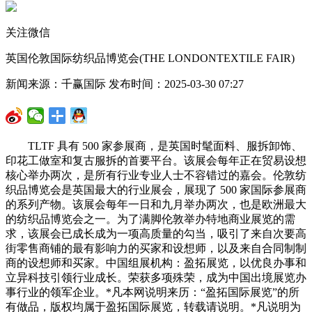
关注微信
英国伦敦国际纺织品博览会(THE LONDONTEXTILE FAIR)
新闻来源：千赢国际 发布时间：2025-03-30 07:27
TLTF 具有 500 家参展商，是英国时髦面料、服拆卸饰、
印花工做室和复古服拆的首要平台。该展会每年正在贸易设想
核心举办两次，是所有行业专业人士不容错过的嘉会。伦敦纺
织品博览会是英国最大的行业展会，展现了 500 家国际参展商
的系列产物。该展会每年一日和九月举办两次，也是欧洲最大
的纺织品博览会之一。为了满脚伦敦举办特地商业展览的需
求，该展会已成长成为一项高质量的勾当，吸引了来自次要高
街零售商铺的最有影响力的买家和设想师，以及来自合同制制
商的设想师和买家。中国组展机构：盈拓展览，以优良办事和
立异科技引领行业成长。荣获多项殊荣，成为中国出境展览办
事行业的领军企业。*凡本网说明来历：“盈拓国际展览”的所
有做品，版权均属于盈拓国际展览，转载请说明。*凡说明为