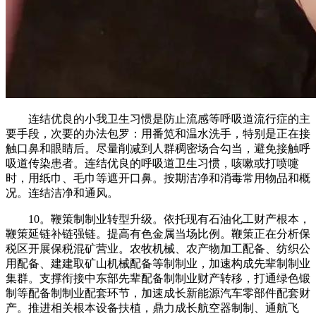
连结优良的小我卫生习惯是防止流感等呼吸道流行症的主
要手段，次要的办法包罗：用番笕和温水洗手，特别是正在接
触口鼻和眼睛后。尽量削减到人群稠密场合勾当，避免接触呼
吸道传染患者。连结优良的呼吸道卫生习惯，咳嗽或打喷嚏
时，用纸巾、毛巾等遮开口鼻。按期洁净和消毒常用物品和概
况。连结洁净和通风。
10。鞭策制制业转型升级。依托现有石油化工财产根本，
鞭策延链补链强链。提高有色金属当场比例。鞭策正在分析保
税区开展保税混矿营业。农牧机械、农产物加工配备、纺织公
用配备、建建取矿山机械配备等制制业，加速构成先辈制制业
集群。支撑衔接中东部先辈配备制制业财产转移，打通绿色锻
制等配备制制业配套环节，加速成长新能源汽车零部件配套财
产。推进相关根本设备扶植，鼎力成长航空器制制、通航飞